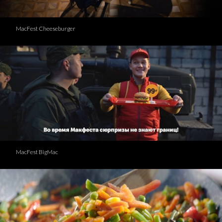
MacFest Cheeseburger
MacFest BigMac