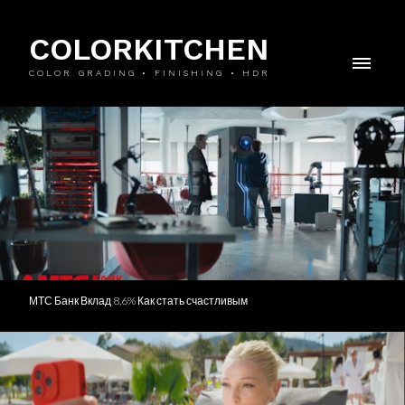
COLORKITCHEN
COLOR GRADING • FINISHING • HDR
МТС Банк Вклад 8,6% Как стать счастливым