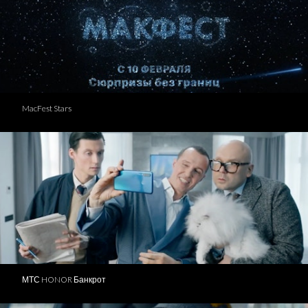
MacFest Stars
МТС HONOR Банкрот