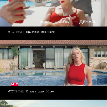
МТС TRAVEL l Приключения l 60 сек
МТС TRAVEL l Отель в горах l 20 сек