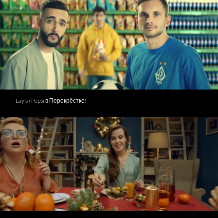
Lay’s+Pepsi в Перекрёстке!