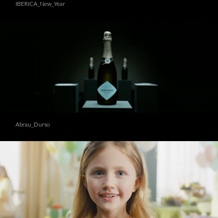
IBERICA_New_Year
Abrau_Durso