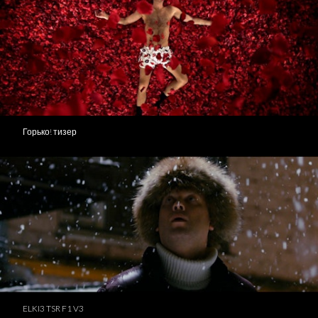
Горько! тизер
ELKI3 TSR F1 V3