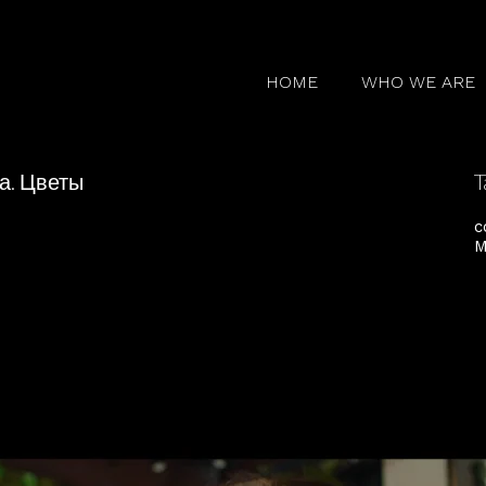
HOME
WHO WE ARE
а. Цветы
T
c
M