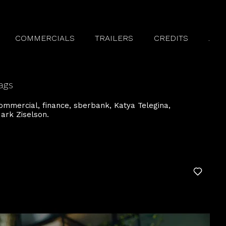
COMMERCIALS
TRAILERS
CREDITS
.
ags
ommercial
finance
sberbank
Katya Telegina
ark Ziselson