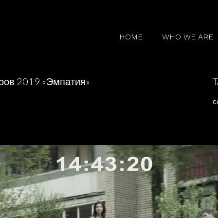
HOME
WHO WE ARE
ров 2019 «Эмпатия»
T
c