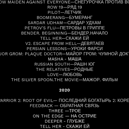
OW MAIDEN AGAINST EVERYONE—СНЕГУРОЧКА ПРОТИВ В
ROW 19—РЯД 19
PILOT—ЛЕТЧИК
BOOMERANG—БУМЕРАНГ
SARDAR UDHAM—САРДАР УДХАМ
PETROV'S FLU—ПЕТРОВЫ В ГРИППЕ
BENDER. BEGINNING—БЕНДЕР.НАЧАЛО
TELL HER—СКАЖИ ЕЙ
V2. ESCAPE FROM HELL—ДЕВЯТАЕВ
PERSIAN LESSONS—УРОКИ ФАРСИ
JOR GROM: PLAQUE DOCTOR—МАЙОР ГРОМ: ЧУМНОЙ ДОК
MASHA - МАША
RUSSIAN SOUTH—РАШН ЮГ
THE RELATIVES—РОДНЫЕ
LOVE—ЛЮБОВЬ
THE SILVER SPOON.THE MOVIE—МАЖОР. ФИЛЬM
2020
ARRIOR 2: ROOT OF EVIL— ПОСЛЕДНИЙ БОГАТЫРЬ 2: КОР
FEEDBACK — ОБРАТНАЯ СВЯЗЬ
THREE —ТРОЕ
ON THE EDGE — НА ОСТРИЕ
DEEPER - ГЛУБЖЕ
TELL HER - СКАЖИ ЕЙ