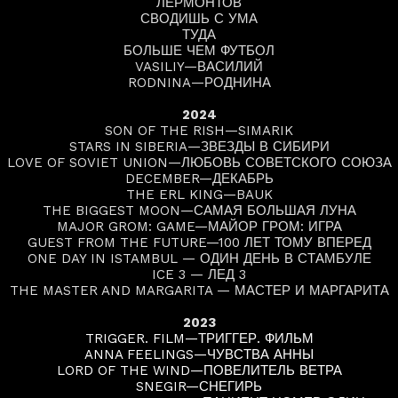
ЛЕРМОНТОВ
СВОДИШЬ С УМА
ТУДА
БОЛЬШЕ ЧЕМ ФУТБОЛ
VASILIY—ВАСИЛИЙ
RODNINA—РОДНИНА
2024
SON OF THE RISH—SIMARIK
STARS IN SIBERIA—ЗВЕЗДЫ В СИБИРИ
LOVE OF SOVIET UNION—ЛЮБОВЬ СОВЕТСКОГО СОЮЗА
DECEMBER—ДЕКАБРЬ
THE ERL KING—BAUK
THE BIGGEST MOON—САМАЯ БОЛЬШАЯ ЛУНА
MAJOR GROM: GAME—МАЙОР ГРОМ: ИГРА
GUEST FROM THE FUTURE—100 ЛЕТ ТОМУ ВПЕРЕД
ONE DAY IN ISTAMBUL — ОДИН ДЕНЬ В СТАМБУЛЕ
ICE 3 — ЛЕД 3
THE MASTER AND MARGARITA — МАСТЕР И МАРГАРИТА
2023
TRIGGER. FILM—ТРИГГЕР. ФИЛЬМ
ANNA FEELINGS—ЧУВСТВА АННЫ
LORD OF THE WIND—ПОВЕЛИТЕЛЬ ВЕТРА
SNEGIR—СНЕГИРЬ