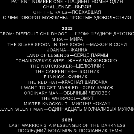
PATIENT NUMBER ONE - ПАЦИЕНТ НОМЕР ОДИН
CHALLENGE—ВЫЗОВ
OFF THE RAILS—ПОЕХАВШАЯ
О ЧЕМ ГОВОРЯТ МУЖЧИНЫ: ПРОСТЫЕ УДОВОЛЬСТВИЯ
2022
GROM: DIFFICULT CHILDHOOD — ГРОМ: ТРУДНОЕ ДЕТСТВ
MIRA — МИРА
THE SILVER SPOON IN THE SOCHI —МАЖОР В СОЧИ
JOANNA—ЖАННА
LAND OF LEGENDS—СЕРЦЕ ПАРМЫ
TCHAIKOVSKY'S WIFE—ЖЕНА ЧАЙКОВСКОГО
THE NUTCKRAKER—ЩЕЛКУНЧИК
THE CARPENTER—ПЛОТНИК
FIINNICK—ФИННИК
THE RED HAT—КРАСНАЯ ШАПОЧКА
I WANT TO GET MARRIED—ХОЧУ ЗАМУЖ
ORDINARY MAN—ОБЫЧНЫЙ ЧЕЛОВЕК
THE WHIRPOOL—ОМУТ
MISTER KNOCKOUT—МИСТЕР НОКАУТ
LEVEN SILENT MAN—ОДИННАДЦАТЬ МОЛЧАЛИВЫХ МУЖЧ
2021
LAST WARRIOR 3: A MESSENGER OF THE DARKNESS
— ПОСЛЕДНИЙ БОГАТЫРЬ 3: ПОСЛАННИК ТЬМЫ