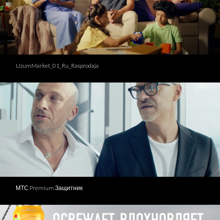
UzumMarket_01_Ru_Rasprodaja
МТС Premium Защитник