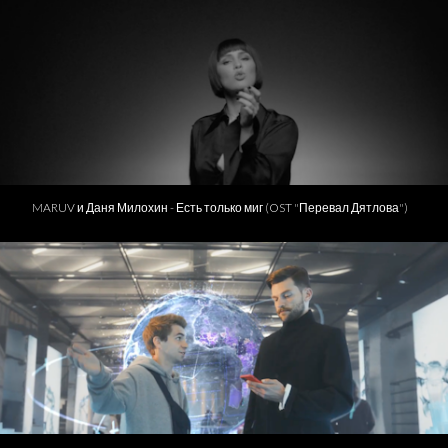
MARUV и Даня Милохин - Есть только миг (OST "Перевал Дятлова")