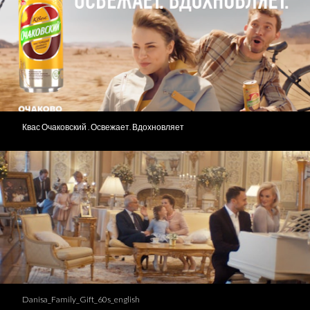
Квас Очаковский . Освежает. Вдохновляет
Danisa_Family_Gift_60s_english