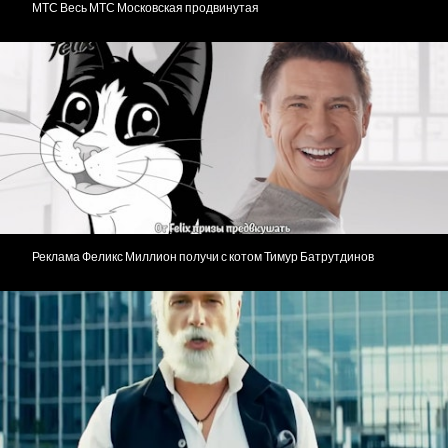
МТС Весь МТС Московская продвинутая
Реклама Феликс Миллион получи с котом Тимур Батрутдинов