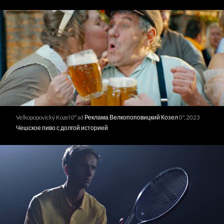
Velkopopovický Kozel 0° ad Реклама Велкопоповицкий Козел 0°, 2023
Чешское пиво с долгой историей