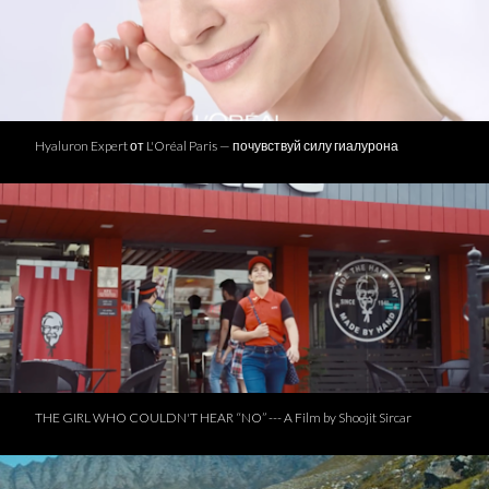
Hyaluron Expert от L'Oréal Paris — почувствуй силу гиалурона
THE GIRL WHO COULDN'T HEAR “NO” --- A Film by Shoojit Sircar