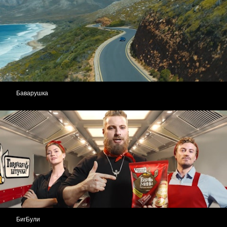
Баварушка
БигБули