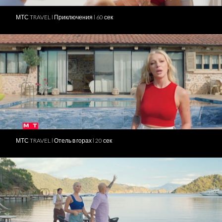
МТС TRAVEL l Приключения l 60 сек
МТС TRAVEL l Отель в горах l 20 сек