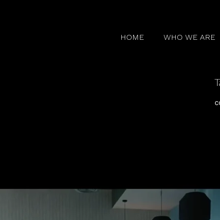
HOME
WHO WE ARE
T
c