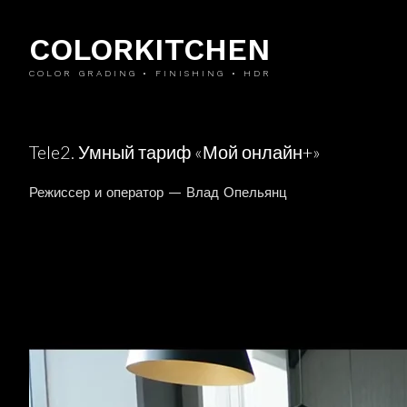
COLORKITCHEN
COLOR GRADING • FINISHING • HDR
Tele2. Умный тариф «Мой онлайн+»
Режиссер и оператор — Влад Опельянц