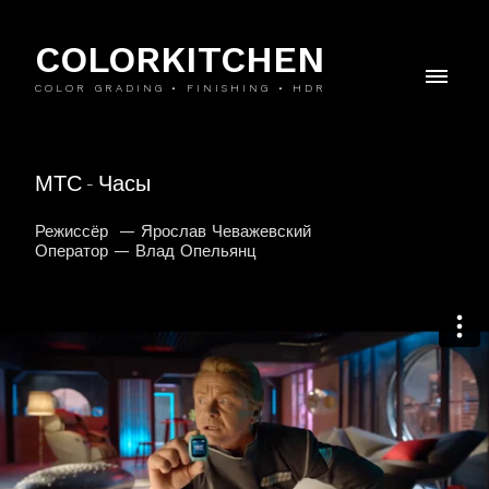
COLORKITCHEN
COLOR GRADING • FINISHING • HDR
МТС - Часы
Режиссёр — Ярослав Чеважевский
Оператор — Влад Опельянц