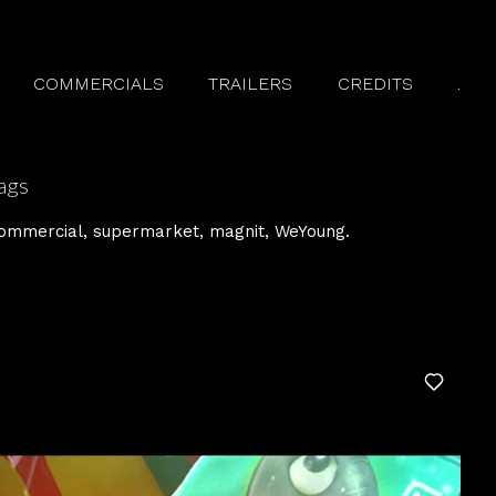
COMMERCIALS
TRAILERS
CREDITS
.
ags
ommercial
supermarket
magnit
WeYoung