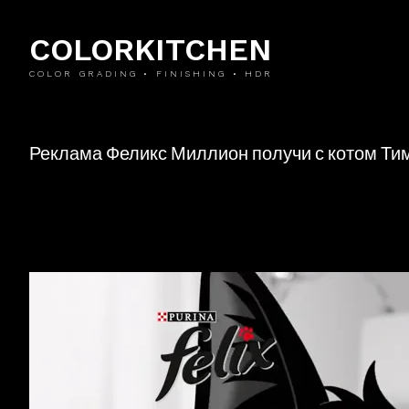
COLORKITCHEN
COLOR GRADING • FINISHING • HDR
Реклама Феликс Миллион получи с котом Ти