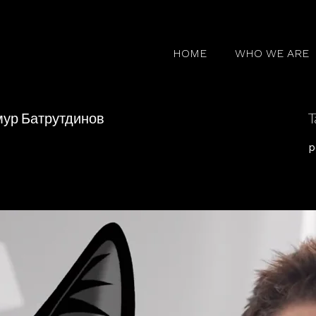
HOME
WHO WE ARE
мур Батрутдинов
T
p