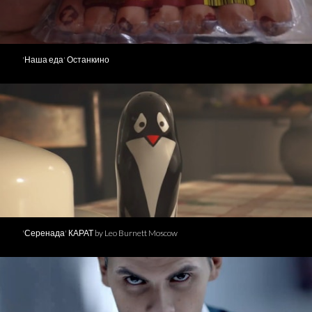
'Наша еда' Останкино
'Серенада' КАРАТ by Leo Burnett Moscow