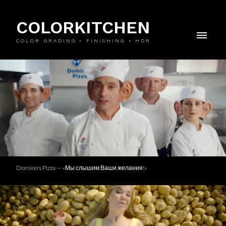
COLORKITCHEN
COLOR GRADING • FINISHING • HDR
Domino's Pizza — «Мы слышим Ваши желания!»