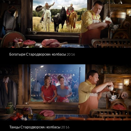
Богатыри Стародворскиe колбасы 2016
Танцы Стародворскиe колбасы 2016