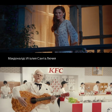
Макдоналдс Италия Санта Лючия