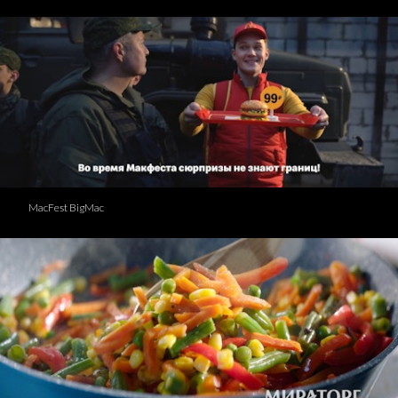
MacFest BigMac