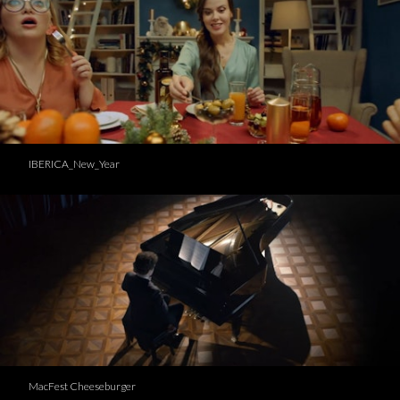
IBERICA_New_Year
MacFest Cheeseburger