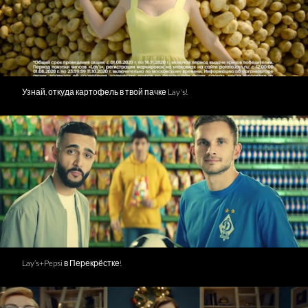
Узнай, откуда картофель в твой пачке Lay's!
Lay’s+Pepsi в Перекрёстке!