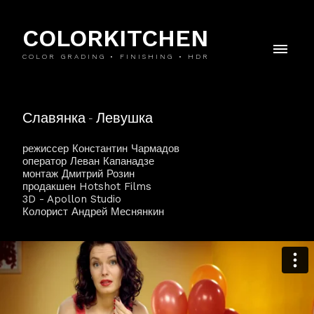
COLORKITCHEN
COLOR GRADING • FINISHING • HDR
Славянка - Левушка
режиссер Константин Чармадов
оператор Леван Капанадзе
монтаж Дмитрий Розин
продакшен Hotshot Films
3D - Apollon Studio
Колорист Андрей Меснянкин