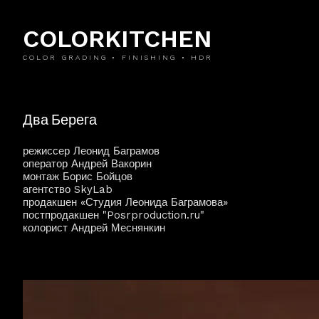
COLORKITCHEN
COLOR GRADING • FINISHING • HDR
Два Берега
режиссер Леонид Баграмов
оператор Андрей Вакорин
монтаж Борис Бойцов
агентство SkyLab
продакшен «Студия Леонида Баграмова»
постпродакшен "Posrproduction.ru"
колорист Андрей Меснянкин