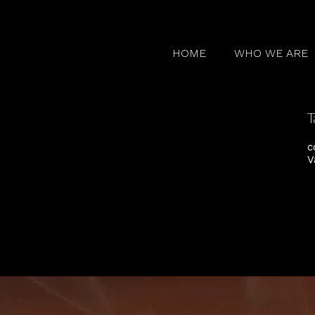
HOME
WHO WE ARE
T
c
V