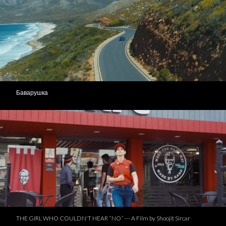
Баварушка
THE GIRL WHO COULDN'T HEAR “NO” --- A Film by Shoojit Sircar