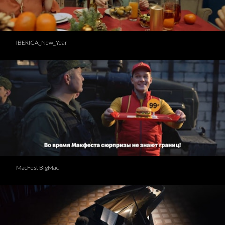
IBERICA_New_Year
MacFest BigMac