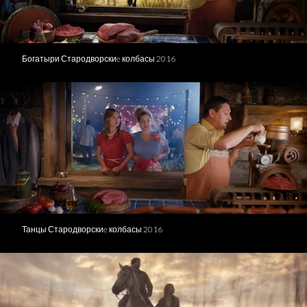
Богатыри Стародворскиe колбасы 2016
Танцы Стародворскиe колбасы 2016