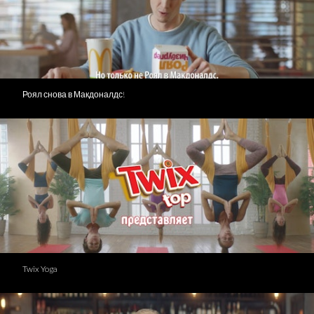
Роял снова в Макдоналдс!
Twix Yoga