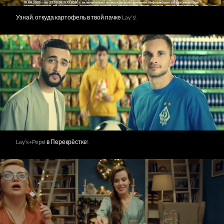
Узнай, откуда картофель в твой пачке Lay's!
Lay’s+Pepsi в Перекрёстке!