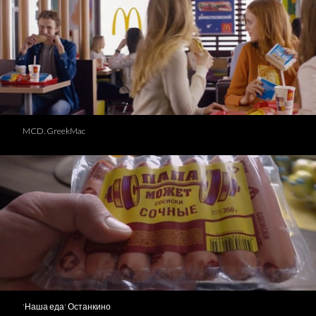
MCD. GreekMac
'Наша еда' Останкино