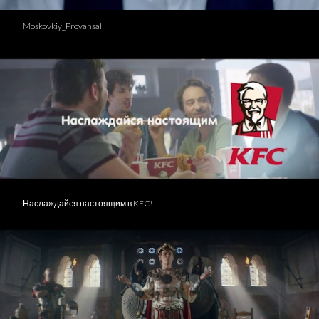
Moskovkiy_Provansal
Наслаждайся настоящим в KFC!