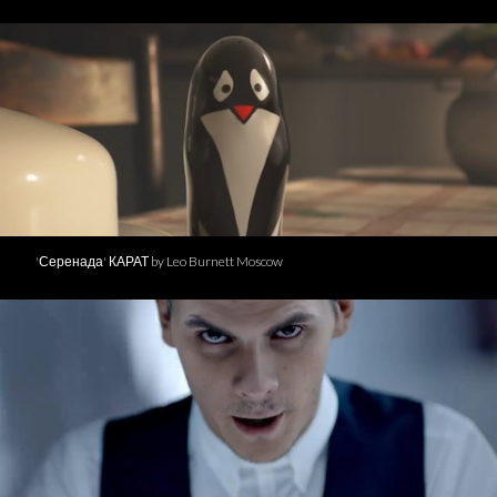
'Серенада' КАРАТ by Leo Burnett Moscow