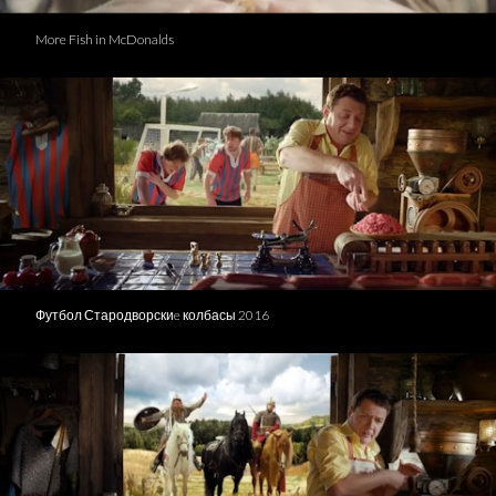
More Fish in McDonalds
Футбол Стародворскиe колбасы 2016