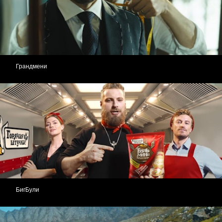
Грандмени
БигБули