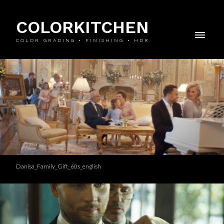
COLORKITCHEN
COLOR GRADING • FINISHING • HDR
Danisa_Family_Gift_60s_english