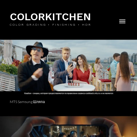
COLORKITCHEN
COLOR GRADING • FINISHING • HDR
MTS Samsung Шляпа