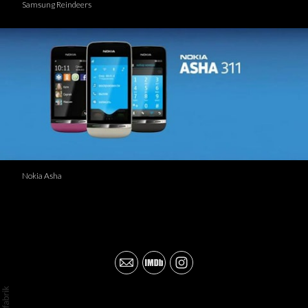
Samsung Reindeers
Nokia Asha