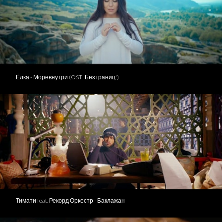
Ёлка - Моревнутри (OST 'Без границ')
Тимати feat. Рекорд Оркестр - Баклажан