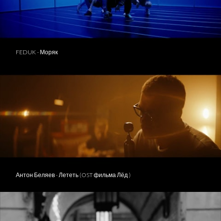
FEDUK - Моряк
Антон Беляев - Лететь (OST фильма Лёд )