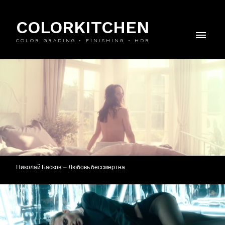
COLORKITCHEN
COLOR GRADING • FINISHING • HDR
Николай Басков — Любовь бессмертна