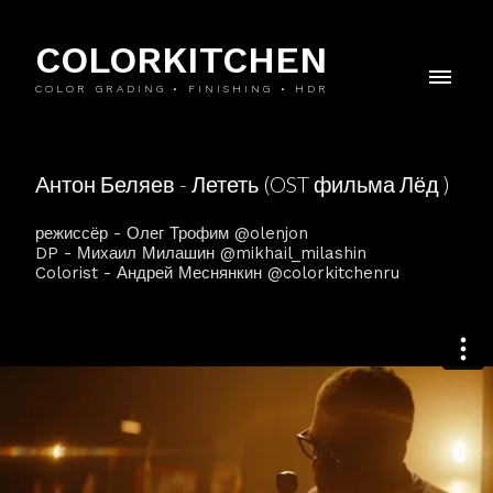
COLORKITCHEN
COLOR GRADING • FINISHING • HDR
Антон Беляев - Лететь (OST фильма Лёд )
режиссёр - Олег Трофим @olenjon
DP - Михаил Милашин @mikhail_milashin
Colorist - Андрей Меснянкин @colorkitchenru