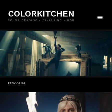
COLORKITCHEN
COLOR GRADING • FINISHING • HDR
Кеторол гел