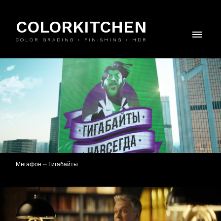
COLORKITCHEN
COLOR GRADING • FINISHING • HDR
Мегафон — Гигабайты