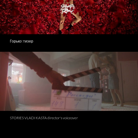
Горько! тизер
STORIES VLADI KASTA director's voiceover