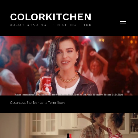
COLORKITCHEN
COLOR GRADING • FINISHING • HDR
Coca-cola. Stories - Lena Temnikova