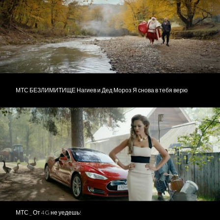
МТС БЕЗЛИМИТИЩЕ Нагиев и Дед Мороз Я снова в тебя верю
МТС _ От 4G не уедешь!