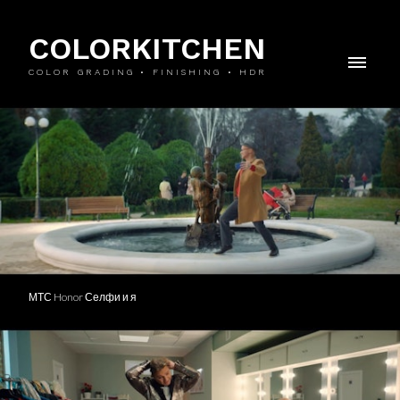
COLORKITCHEN
COLOR GRADING • FINISHING • HDR
МТС Honor Селфи и я