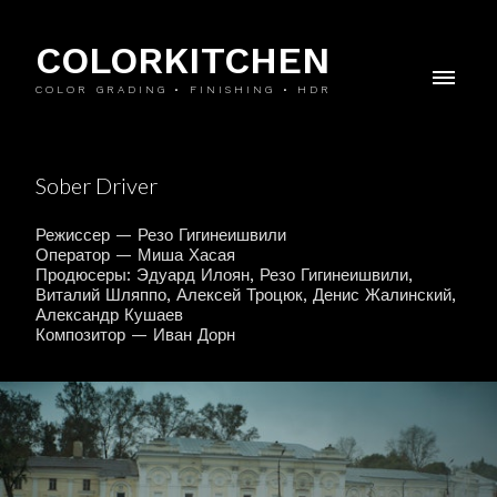
COLORKITCHEN
COLOR GRADING • FINISHING • HDR
Sober Driver
Режиссер — Резо Гигинеишвили
Оператор — Миша Хасая
Продюсеры: Эдуард Илоян, Резо Гигинеишвили,
Виталий Шляппо, Алексей Троцюк, Денис Жалинский,
Александр Кушаев
Композитор — Иван Дорн