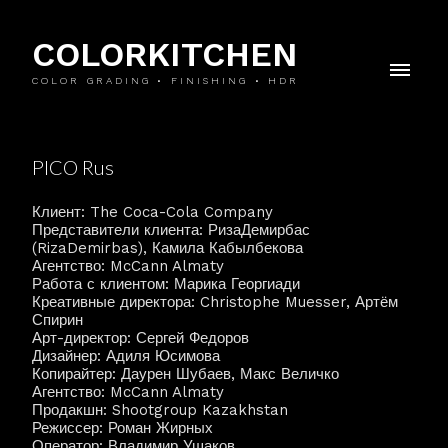
COLORKITCHEN
COLOR GRADING • FINISHING • HDR
PICO Rus
Клиент: The Coca-Cola Company
Представители клиента: РизаДемирбас
(RizaDemirbas), Камила Кабылбекова
Агентство: McCann Almaty
Работа с клиентом: Марика Георгиади
Креативные директора: Christophe Muesser, Артём
Спирин
Арт-директор: Сергей Федоров
Дизайнер: Адиля Юсимова
Копирайтер: Даурен Шубаев, Макс Величко
Агентство: McCann Almaty
Продакшн: Shootgroup Kazakhstan
Режиссер: Роман Жирных
Оператор: Владимир Ушаков