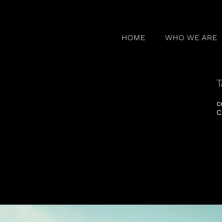
HOME
WHO WE ARE
T
c
C