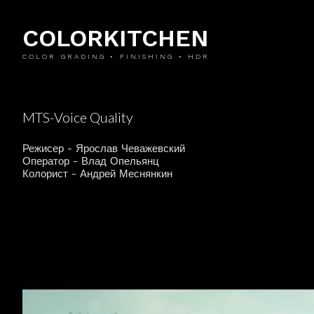
COLORKITCHEN
COLOR GRADING • FINISHING • HDR
MTS-Voice Quality
Режисер - Ярослав Чеважевский
Оператор - Влад Опельянц
Колорист - Андрей Меснянкин