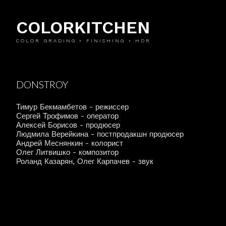
COLORKITCHEN
COLOR GRADING • FINISHING • HDR
DONSTROY
Тимур Бекмамбетов - режиссер
Сергей Трофимов - оператор
Алексей Борисов - продюсер
Людмила Верейкина - постпродакшн продюсер
Андрей Меснянкин - колорист
Олег Литвишко - композитор
Роланд Казарян, Олег Карпачев - звук