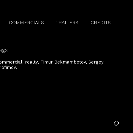
COMMERCIALS
TRAILERS
CREDITS
.
ags
ommercial
realty
Timur Bekmambetov
Sergey
rofimov