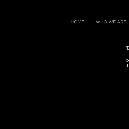
HOME
WHO WE ARE
T
c
T